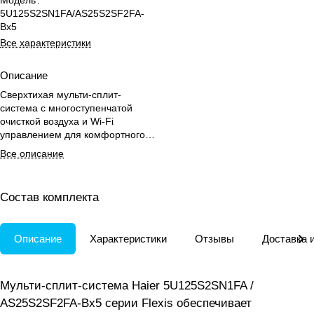
Модель
:
5U125S2SN1FA/AS25S2SF2FA-
Bx5
Все характеристики
Описание
Сверхтихая мульти-сплит-
система с многоступенчатой
очисткой воздуха и Wi-Fi
управлением для комфортного
климата в 5 комнатах до 130 м².
Все описание
Состав комплекта
Описание
Характеристики
Отзывы
Доставка 
Мульти-сплит-система Haier 5U125S2SN1FA /
AS25S2SF2FA-Bx5 серии Flexis обеспечивает