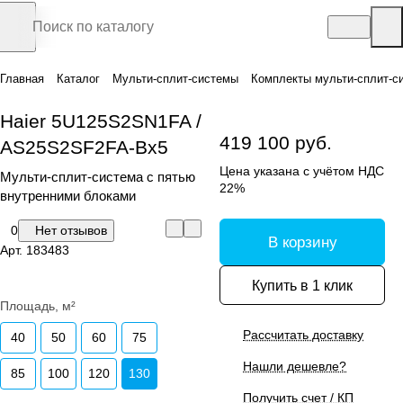
Главная
Каталог
Мульти-сплит-системы
Комплекты мульти-сплит-с
Haier 5U125S2SN1FA /
419 100 руб.
AS25S2SF2FA-Bx5
Цена указана с учётом НДС
Мульти-сплит-система с пятью
22%
внутренними блоками
0
Нет отзывов
В корзину
Арт.
183483
Купить в 1 клик
Площадь, м²
Рассчитать доставку
40
50
60
75
Нашли дешевле?
85
100
120
130
Получить счет / КП