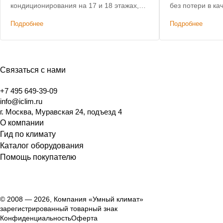
кондиционирования на 17 и 18 этажах,
без потери в качестве. Поста
восстановлена работоспособность
пу
Подробнее
Подробнее
системы кондиционирования на 19, 20 и
21 этажах апарт-отеля
Связаться с нами
+7 495 649-39-09
info@iclim.ru
г. Москва, Муравская 24, подъезд 4
О компании
Гид по климату
Каталог оборудования
Помощь покупателю
© 2008 — 2026, Компания «Умный климат»
зарегистрированный товарный знак
Конфиденциальность
Оферта