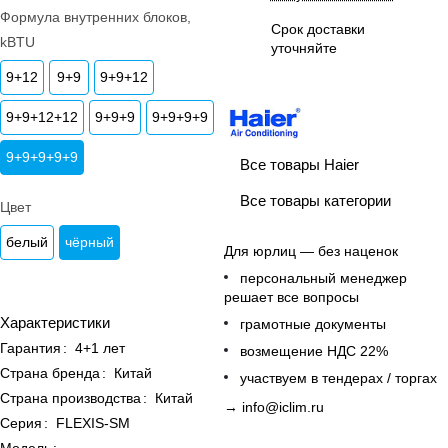
Формула внутренних блоков,
Срок доставки
kBTU
уточняйте
9+12
9+9
9+9+12
9+9+12+12
9+9+9
9+9+9+9
9+9+9+9+9
Все товары Haier
Все товары категории
Цвет
белый
чёрный
Для юрлиц — без наценок
персональный менеджер
решает все вопросы
Характеристики
грамотные документы
Гарантия
:
4+1 лет
возмещение НДС 22%
Страна бренда
:
Китай
участвуем в тендерах / торгах
Страна производства
:
Китай
→
info@iclim.ru
Серия
:
FLEXIS-SM