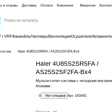
ы и отзывы
Доставка
Оплата
Компания
Вакансии
Контак
 / VRF
Фанкойлы
Чиллеры
Вентиляция
Осушители
Увлажните
-систем
Haier 4U85S2SR5FA / AS25S2SF2FA-Bx4
Haier 4U85S2SR5FA /
AS25S2SF2FA-Bx4
Мульти-сплит-система с четырьмя внутре
блоками
0
Нет отзывов
Арт.
183481
Площадь, м²