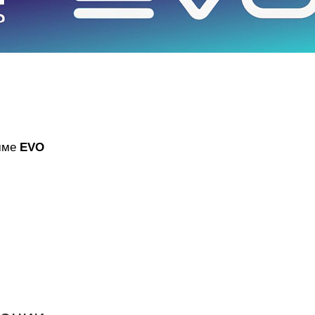
амме
EVO