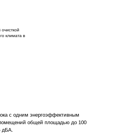
 очисткой
го климата в
лока с одним энергоэффективным
я помещений общей площадью до 100
 дБА.