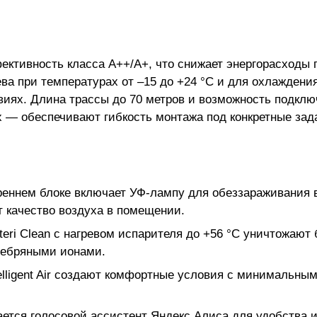
ктивность класса А++/А+, что снижает энергорасходы 
ва при температурах от –15 до +24 °C и для охлаждения
иях. Длина трассы до 70 метров и возможность подклю
х — обеспечивают гибкость монтажа под конкретные зад
реннем блоке включает УФ-лампу для обеззараживания в
 качество воздуха в помещении.
eri Clean с нагревом испарителя до +56 °C уничтожают
ребряными ионами.
elligent Air создают комфортные условия с минимальн
ается голосовой ассистент Яндекс Алиса для удобства 