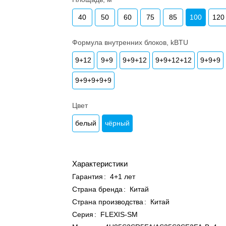
40
50
60
75
85
100
120
Формула внутренних блоков, kBTU
9+12
9+9
9+9+12
9+9+12+12
9+9+9
9+9+9+9+9
Цвет
белый
чёрный
Характеристики
Гарантия
:
4+1 лет
Страна бренда
:
Китай
Страна производства
:
Китай
Серия
:
FLEXIS-SM