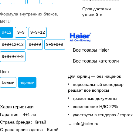
Срок доставки
Формула внутренних блоков,
уточняйте
kBTU
9+12
9+9
9+9+12
9+9+12+12
9+9+9
9+9+9+9
Все товары Haier
9+9+9+9+9
Все товары категории
Цвет
Для юрлиц — без наценок
белый
чёрный
персональный менеджер
решает все вопросы
грамотные документы
Характеристики
возмещение НДС 22%
Гарантия
:
4+1 лет
участвуем в тендерах / торгах
Страна бренда
:
Китай
→
info@iclim.ru
Страна производства
:
Китай