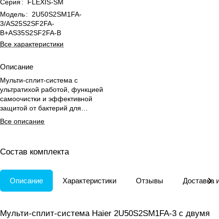
Серия
:
FLEXIS-SM
Модель
:
2U50S2SM1FA-
3/AS25S2SF2FA-
B+AS35S2SF2FA-B
Все характеристики
Описание
Мульти-сплит-система с
ультратихой работой, функцией
самоочистки и эффективной
защитой от бактерий для
комфорта в двух комнатах.
Все описание
Состав комплекта
Описание
Характеристики
Отзывы
Доставка 
Мульти-сплит-система Haier 2U50S2SM1FA-3 с двумя