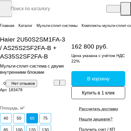
Главная
Каталог
Мульти-сплит-системы
Комплекты мульти-сплит-с
Haier 2U50S2SM1FA-3
162 800 руб.
/ AS25S2SF2FA-B +
AS35S2SF2FA-B
Цена указана с учётом НДС
22%
Мульти-сплит-система с двумя
внутренними блоками
В корзину
0
Нет отзывов
Арт.
183478
Купить в 1 клик
Площадь, м²
Рассчитать доставку
40
50
60
75
Нашли дешевле?
Получить счет / КП
85
100
120
130