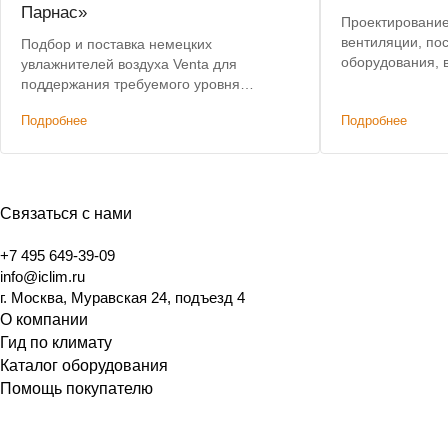
Парнас»
Проектирование
вентиляции, по
Подбор и поставка немецких
оборудования, 
увлажнителей воздуха Venta для
поддержания требуемого уровня
влажности в помещениях
Подробнее
Подробнее
государственного музея. Предоставлена
скидка на оборудование.
Связаться с нами
+7 495 649-39-09
info@iclim.ru
г. Москва, Муравская 24, подъезд 4
О компании
Гид по климату
Каталог оборудования
Помощь покупателю