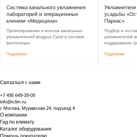
Система канального увлажнения
Увлажнители 
лабораторий и операционных
усадьбы «Ос
клиники «Медицина»
Парнас»
Проектирование и монтаж канальных
Подбор и поста
увлажнителей воздуха Carel в системе
увлажнителей в
вентиляции
поддержания тр
влажности в п
Подробнее
Подробнее
государственно
скидка на обор
Связаться с нами
+7 495 649-39-09
info@iclim.ru
г. Москва, Муравская 24, подъезд 4
О компании
Гид по климату
Каталог оборудования
Помощь покупателю