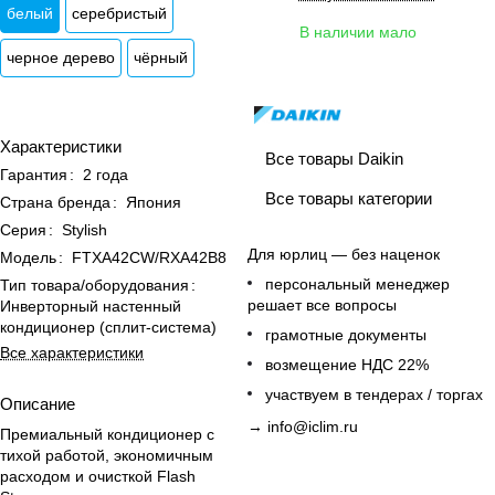
белый
серебристый
В наличии мало
черное дерево
чёрный
Характеристики
Все товары Daikin
Гарантия
:
2 года
Все товары категории
Страна бренда
:
Япония
Серия
:
Stylish
Для юрлиц — без наценок
Модель
:
FTXA42CW/RXA42B8
персональный менеджер
Тип товара/оборудования
:
решает все вопросы
Инверторный настенный
кондиционер (сплит-система)
грамотные документы
Все характеристики
возмещение НДС 22%
участвуем в тендерах / торгах
Описание
→
info@iclim.ru
Премиальный кондиционер с
тихой работой, экономичным
расходом и очисткой Flash