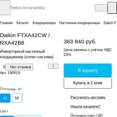
Главная
Каталог
Кондиционеры
Настенные кондиционеры
Daikin 
Daikin FTXA42CW /
363 840 руб.
RXA42B8
Цена указана с учётом НДС
Инверторный настенный
22%
кондиционер (сплит-система)
0
Нет отзывов
В корзину
Арт.
190919
Купить в 1 клик
Площадь, м²
Рассчитать доставку
42
50
Нашли дешевле?
Цвет
Получить счет / КП