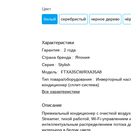
Цвет
белый
серебристый
черное дерево
чё
Характеристики
Гарантия
:
2 года
Страна бренда
:
Япония
Серия
:
Stylish
Модель
:
FTXA35CW/RXA35A8
Тип товара/оборудования
:
Инверторный нас
кондиционер (сплит-система)
Все характеристики
Описание
Премиальный кондиционер с очисткой воздух
Streamer, тихой работой, Wi-Fi-управлением 
интеллектуальным распределением потока д
интерьера в белом цвете