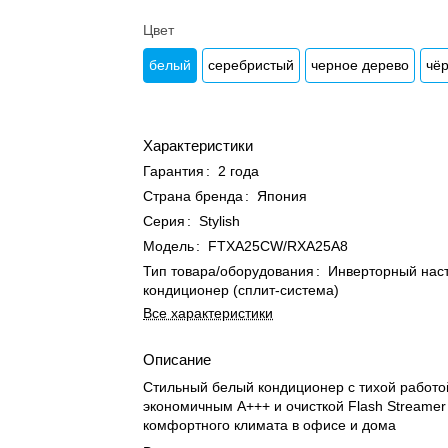
Цвет
белый
серебристый
черное дерево
чё
Характеристики
Гарантия
:
2 года
Страна бренда
:
Япония
Серия
:
Stylish
Модель
:
FTXA25CW/RXA25A8
Тип товара/оборудования
:
Инверторный нас
кондиционер (сплит-система)
Все характеристики
Описание
Стильный белый кондиционер с тихой работо
экономичным A+++ и очисткой Flash Streamer
комфортного климата в офисе и дома