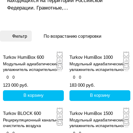
находящихся на территории Российской
Федерации. Грамотные,
высококвалифицированные специалисты помогут
сформировать техническое задание, учитывая
все требования и пожелания заказчика, и за
Фильтр
По возрастанию сортировки
короткое время изготовят качественное
оборудование.
Turkov HumiBox 600
Turkov HumiBox 1000
Модульный адиабатический
Модульный адиабатический
увлажнитель испарительного
увлажнитель испарительного
типа
типа
0
0
0
0
123 000 руб.
183 000 руб.
В корзину
В корзину
Turkov BLOCK 600
Turkov HumiBox 1500
Рециркуляционный канальный
Модульный адиабатический
очиститель воздуха
увлажнитель испарительного
типа