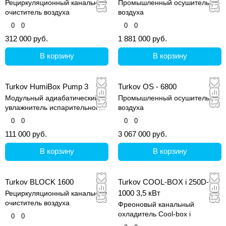
Рециркуляционный канальный
Промышленный осушитель
очиститель воздуха
воздуха
0
0
0
0
312 000 руб.
1 881 000 руб.
В корзину
В корзину
Turkov HumiBox Pump 3
Turkov OS - 6800
Модульный адиабатический
Промышленный осушитель
увлажнитель испарительного
воздуха
типа
0
0
0
0
111 000 руб.
3 067 000 руб.
В корзину
В корзину
Turkov BLOCK 1600
Turkov COOL-BOX i 250D-
1000 3,5 кВт
Рециркуляционный канальный
очиститель воздуха
Фреоновый канальный
охладитель Cool-box i
0
0