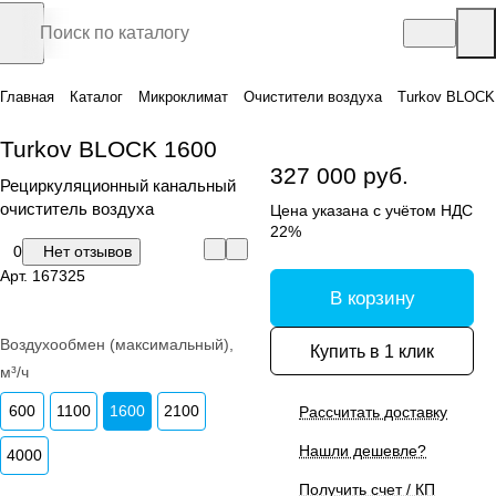
Главная
Каталог
Микроклимат
Очистители воздуха
Turkov BLOCK
Turkov BLOCK 1600
327 000 руб.
Рециркуляционный канальный
очиститель воздуха
Цена указана с учётом НДС
22%
0
Нет отзывов
Арт.
167325
В корзину
Воздухообмен (максимальный),
Купить в 1 клик
м³/ч
600
1100
1600
2100
Рассчитать доставку
Нашли дешевле?
4000
Получить счет / КП