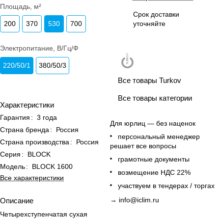
Площадь, м²
Срок доставки
200
370
530
700
уточняйте
Электропитание, В/Гц/Ф
220/50/1
380/50/3
Все товары Turkov
Все товары категории
Характеристики
Гарантия
:
3 года
Для юрлиц — без наценок
Страна бренда
:
Россия
персональный менеджер
Страна производства
:
Россия
решает все вопросы
Серия
:
BLOCK
грамотные документы
Модель
:
BLOCK 1600
возмещение НДС 22%
Все характеристики
участвуем в тендерах / торгах
→
info@iclim.ru
Описание
Четырехступенчатая сухая