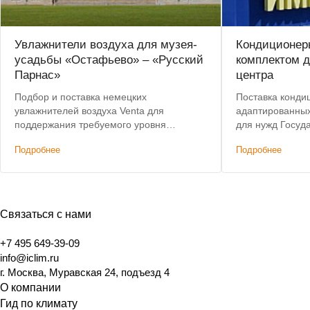
Увлажнители воздуха для музея-
Кондиционер
усадьбы «Остафьево» – «Русский
комплектом д
Парнас»
центра
Подбор и поставка немецких
Поставка кондиц
увлажнителей воздуха Venta для
адаптированных
поддержания требуемого уровня
для нужд Госуд
влажности в помещениях
научно-произво
Подробнее
Подробнее
государственного музея. Предоставлена
М.В.Хруничева
скидка на оборудование.
Связаться с нами
+7 495 649-39-09
info@iclim.ru
г. Москва, Муравская 24, подъезд 4
О компании
Гид по климату