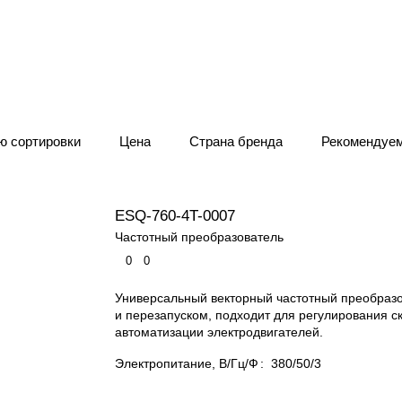
ю сортировки
Цена
Страна бренда
Рекомендуе
ESQ-760-4T-0007
Частотный преобразователь
0
0
Универсальный векторный частотный преобразо
и перезапуском, подходит для регулирования с
автоматизации электродвигателей.
Электропитание, В/Гц/Ф
:
380/50/3