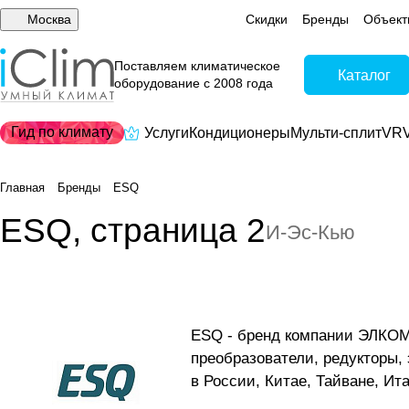
Москва
Скидки
Бренды
Объект
Поставляем климатическое
Каталог
оборудование с 2008 года
Гид по климату
Услуги
Кондиционеры
Мульти-сплит
VRV
Главная
Бренды
ESQ
ESQ, страница 2
И-Эс-Кью
ESQ - бренд компании ЭЛКОМ 
преобразователи, редукторы,
в России, Китае, Тайване, Ит