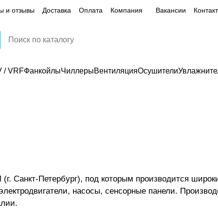
ы и отзывы
Доставка
Оплата
Компания
Вакансии
Контак
 / VRF
Фанкойлы
Чиллеры
Вентиляция
Осушители
Увлажните
(г. Санкт-Петербург), под которым производится широк
 электродвигатели, насосы, сенсорные панели. Произв
алии.