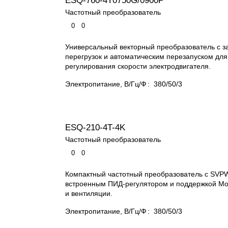
ESQ-760-4T0750G/0900P
Частотный преобразователь
0
0
Универсальный векторный преобразователь с з
перегрузок и автоматическим перезапуском дл
регулирования скорости электродвигателя.
Электропитание, В/Гц/Ф
:
380/50/3
ESQ-210-4T-4K
Частотный преобразователь
0
0
Компактный частотный преобразователь с SVP
встроенным ПИД-регулятором и поддержкой Mo
и вентиляции.
Электропитание, В/Гц/Ф
:
380/50/3