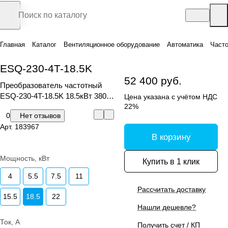
Главная
Каталог
Вентиляционное оборудование
Автоматика
Часто
ESQ-230-4T-18.5K
52 400 руб.
Преобразователь частотный
ESQ-230-4T-18.5K 18.5кВт 380-
Цена указана с учётом НДС
480В
22%
0
Нет отзывов
Арт.
183967
В корзину
Мощность, кВт
Купить в 1 клик
4
5.5
7.5
11
Рассчитать доставку
15.5
18.5
22
Нашли дешевле?
Ток, А
Получить счет / КП