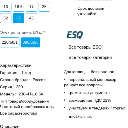
13
16.5
17
25
Срок доставки
уточняйте
32
37
45
Электропитание, В/Гц/Ф
220/50/1
380/50/3
Все товары ESQ
Все товары категории
Характеристики
Для юрлиц — без наценок
Гарантия
:
1 год
персональный менеджер
Страна бренда
:
Россия
решает все вопросы
Серия
:
230
грамотные документы
Модель
:
230-4T-18.5K
возмещение НДС 22%
Тип товара/оборудования
:
Частотный преобразователь
участвуем в тендерах / торгах
Все характеристики
→
info@iclim.ru
Описание