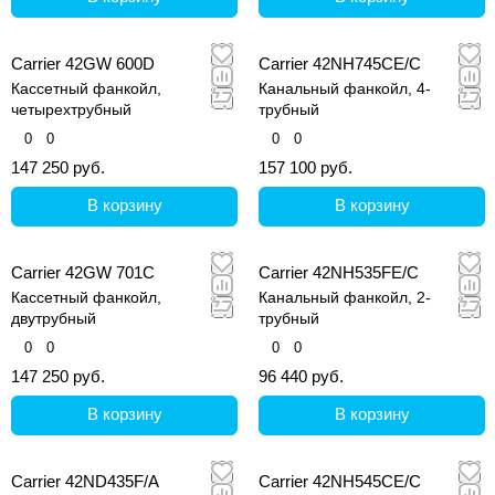
Виллис Кэрриер не только разработал основы
современного кондиционирования, но и построил
Carrier 42GW 600D
Carrier 42NH745CE/C
холодильную машину- самую первую в мире. С
Кассетный фанкойл,
Канальный фанкойл, 4-
тех пор сотрудники компании на всех уровнях
четырехтрубный
трубный
работают над созданием комфортного и
0
0
0
0
здорового климата в помещениях, позволяющих
147 250 руб.
157 100 руб.
Вам независимо от погодных условий получать
удовольствие от жизни.
В корзину
В корзину
Carrier 42GW 701C
Carrier 42NH535FE/C
Кассетный фанкойл,
Канальный фанкойл, 2-
двутрубный
трубный
0
0
0
0
147 250 руб.
96 440 руб.
В корзину
В корзину
Carrier 42ND435F/A
Carrier 42NH545CE/C