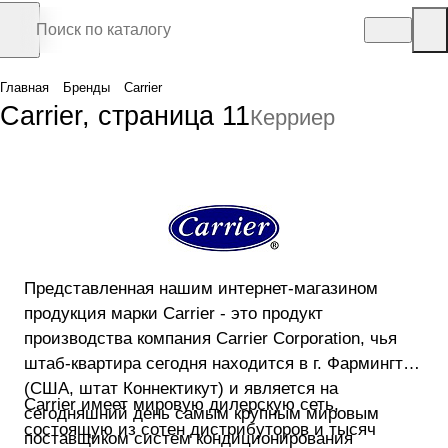
Главная
Бренды
Carrier
Carrier, страница 11
Керриер
Представленная нашим интернет-магазином
продукция марки Carrier - это продукт
производства компания Carrier Corporation, чья
штаб-квартира сегодня находится в г. Фармингтон
(США, штат Коннектикут) и является на
Carrier имеет мировую дилерскую сеть,
сегодняшний день самым крупным мировым
состоящую из сотен дистрибуторов и тысяч
поставщиком систем кондиционирования