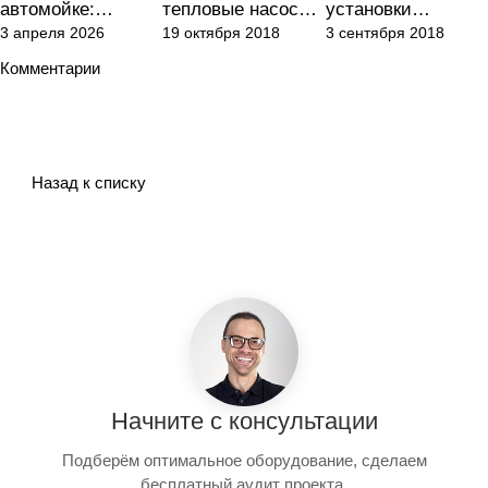
автомойке:
тепловые насосы
установки
3 апреля 2026
19 октября 2018
3 сентября 2018
вентиляция,
для отопления?
вентиляции
кондиционировани
автостоянок?
Комментарии
е и тепловые
завесы для
ремонта, покраски
и детейлинга
Назад к списку
Начните с консультации
Подберём оптимальное оборудование, сделаем
бесплатный аудит проекта.