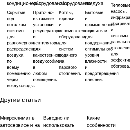
кондиционеры
оборудование
оборудование
воздуха
Тепловы
насосы,
Скрытые
Приточно-
Котлы,
Бытовые
инфракр
под
вытяжные
горелки
и
обогрева
потолком
установки,
и
промышленные
и
системы
рекуператоры
вспомогательное
осушители
системы
для
и
оборудование
для
напольно
равномерного
вентиляторы
для
поддержания
отоплени
распределения
для
систем
оптимального
для
воздуха
качественного
водяного
уровня
эффекти
по
воздухообмена
и
влажности
обогрева
всему
в
парового
и
помещению
любом
отопления.
предотвращения
через
помещении.
плесени.
воздуховоды.
Другие статьи
Микроклимат в
Выгодно ли
Какие
Вентиляция
Отопление
Вентиляция
автосервисе и на
использовать
особенности