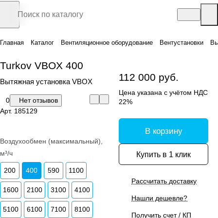
Главная
Каталог
Вентиляционное оборудование
Вентустановки
Вы
Turkov VBOX 400
112 000 руб.
Вытяжная установка VBOX
Цена указана с учётом НДС
0
Нет отзывов
22%
Арт.
185129
В корзину
Воздухообмен (максимальный),
м³/ч
Купить в 1 клик
200
400
590
1100
Рассчитать доставку
1600
2100
3100
4100
Нашли дешевле?
5100
6100
7100
8100
Получить счет / КП