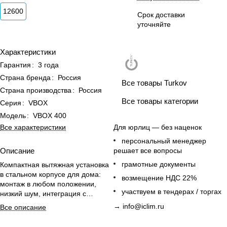
12600
Срок доставки
уточняйте
Характеристики
Гарантия
:
3 года
Страна бренда
:
Россия
Все товары Turkov
Страна производства
:
Россия
Все товары категории
Серия
:
VBOX
Модель
:
VBOX 400
Для юрлиц — без наценок
Все характеристики
персональный менеджер
решает все вопросы
Описание
грамотные документы
Компактная вытяжная установка
в стальном корпусе для дома:
возмещение НДС 22%
монтаж в любом положении,
участвуем в тендерах / торгах
низкий шум, интеграция с
CAPSULE и i-Vent.
→
info@iclim.ru
Все описание