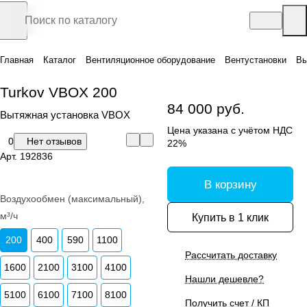
Главная
Каталог
Вентиляционное оборудование
Вентустановки
Вы
Turkov VBOX 200
84 000 руб.
Вытяжная установка VBOX
Цена указана с учётом НДС
0
Нет отзывов
22%
Арт.
192836
В корзину
Воздухообмен (максимальный),
м³/ч
Купить в 1 клик
200
400
590
1100
Рассчитать доставку
1600
2100
3100
4100
Нашли дешевле?
5100
6100
7100
8100
Получить счет / КП