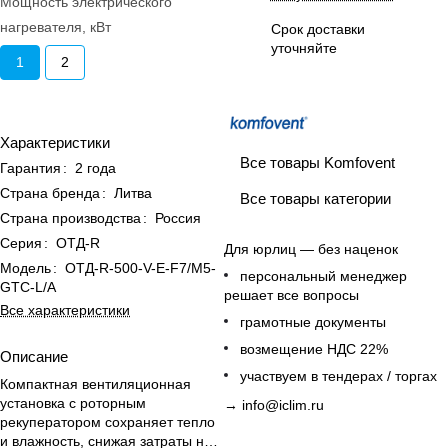
Мощность электрического
нагревателя, кВт
Срок доставки
уточняйте
1
2
Характеристики
Все товары Komfovent
Гарантия
:
2 года
Страна бренда
:
Литва
Все товары категории
Страна производства
:
Россия
Серия
:
ОТД-R
Для юрлиц — без наценок
Модель
:
ОТД-R-500-V-E-F7/M5-
персональный менеджер
GTC-L/A
решает все вопросы
Все характеристики
грамотные документы
возмещение НДС 22%
Описание
участвуем в тендерах / торгах
Компактная вентиляционная
установка с роторным
→
info@iclim.ru
рекуператором сохраняет тепло
и влажность, снижая затраты на