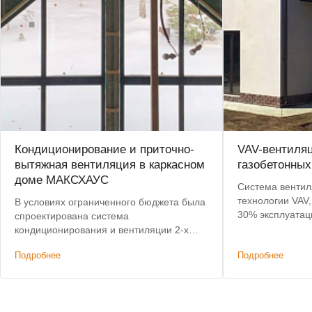
Кондиционирование и приточно-
VAV-вентиля
вытяжная вентиляция в каркасном
газобетонных
доме МАКСХАУС
Система вентил
технологии VAV,
В условиях ограниченного бюджета была
30% эксплуатац
спроектирована система
подогрев воздух
кондиционирования и вентиляции 2-х
этажного дома, не уступающая по
Подробнее
Подробнее
характеристикам премиальным
решениям. Дополнительным условием
было сохранение высоты потолков.