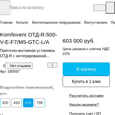
Главная
Каталог
Вентиляционное оборудование
Вентустановки
Пр
Komfovent ОТД-R-500-
603 000 руб.
V-E-F7/M5-GTC-L/A
Цена указана с учётом НДС
Приточно-вытяжная установка
22%
ОТД-R с интегрированной
автоматикой GTC
0
Нет отзывов
В корзину
Арт.
180567
Купить в 1 клик
Воздухообмен (максимальный),
м³/ч
Рассчитать доставку
310
410
575
705
Нашли дешевле?
Получить счет / КП