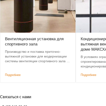
Вентиляционная установка для
Кондициониро
спортивного зала
вытяжная вен
доме МАКСХ
Производство и поставка приточно-
вытяжной установки для модернизации
В условиях огр
системы вентиляции спортивного зала в
спроектирована
центре Москвы. Срок поставки сокращен
кондиционирова
с 8 до 4 недель.
этажного дома,
Подробнее
Подробнее
характеристик
решениям. Доп
было сохранени
Связаться с нами