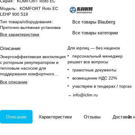
Серия
:
KOMFORT Roto EC
Модель
:
KOMFORT Roto EC
LEHP 900 S18
Все товары Blauberg
Тип товара/оборудования
:
Приточно-вытяжная установка
Все товары категории
Все характеристики
Для юрлиц — без наценок
Описание
персональный менеджер
Энергоэффективная вентиляция
решает все вопросы
с роторным рекуператором и
тепловым насосом для
грамотные документы
поддержания комфортного
возмещение НДС 22%
микроклимата круглый год.
Все описание
участвуем в тендерах / торгах
→
info@iclim.ru
Описание
Характеристики
Отзывы
Доставка 