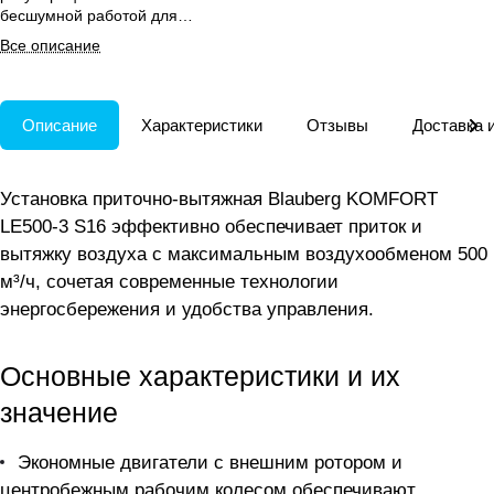
бесшумной работой для
создания комфортного
Все описание
микроклимата в жилых и
офисных помещениях.
Описание
Характеристики
Отзывы
Доставка 
Установка приточно-вытяжная Blauberg KOMFORT
LE500-3 S16 эффективно обеспечивает приток и
вытяжку воздуха с максимальным воздухообменом 500
м³/ч, сочетая современные технологии
энергосбережения и удобства управления.
Основные характеристики и их
значение
Экономные двигатели с внешним ротором и
центробежным рабочим колесом обеспечивают