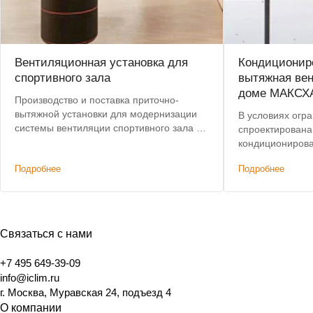
Вентиляционная установка для
Кондициониро
спортивного зала
вытяжная вен
доме МАКСХ
Производство и поставка приточно-
вытяжной установки для модернизации
В условиях огр
системы вентиляции спортивного зала в
спроектирована
центре Москвы. Срок поставки сокращен
кондиционирова
с 8 до 4 недель.
этажного дома,
Подробнее
Подробнее
характеристик
решениям. Доп
было сохранени
Связаться с нами
+7 495 649-39-09
info@iclim.ru
г. Москва, Муравская 24, подъезд 4
О компании