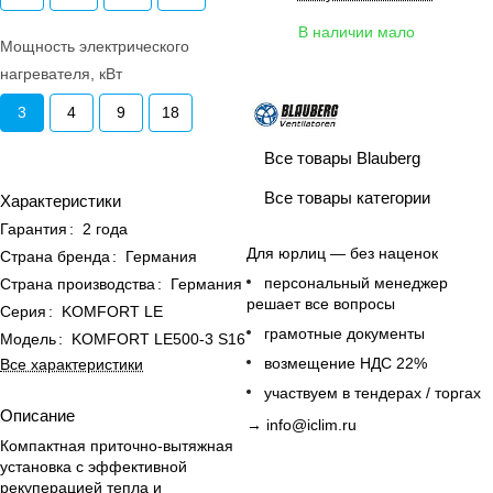
В наличии мало
Мощность электрического
нагревателя, кВт
3
4
9
18
Все товары Blauberg
Все товары категории
Характеристики
Гарантия
:
2 года
Для юрлиц — без наценок
Страна бренда
:
Германия
персональный менеджер
Страна производства
:
Германия
решает все вопросы
Серия
:
KOMFORT LE
грамотные документы
Модель
:
KOMFORT LE500-3 S16
возмещение НДС 22%
Все характеристики
участвуем в тендерах / торгах
Описание
→
info@iclim.ru
Компактная приточно-вытяжная
установка с эффективной
рекуперацией тепла и