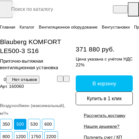
Главная
Каталог
Вентиляционное оборудование
Вентустановки
Пр
Blauberg KOMFORT
371 880 руб.
LE500-3 S16
Цена указана с учётом НДС
Приточно-вытяжная
22%
вентиляционная установка
0
Нет отзывов
В корзину
Арт.
160060
Купить в 1 клик
Воздухообмен (максимальный),
м³/ч
Рассчитать доставку
350
500
530
600
Нашли дешевле?
800
1200
1750
2200
Получить счет / КП