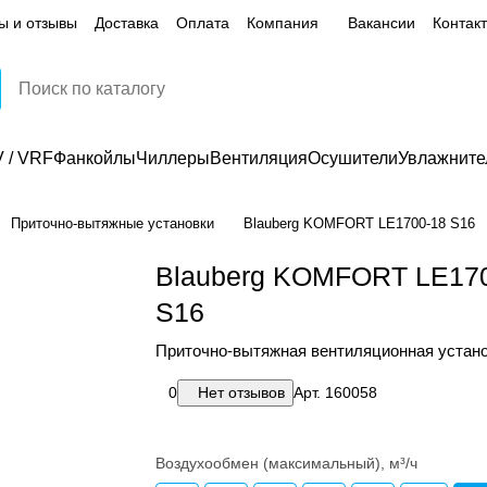
ы и отзывы
Доставка
Оплата
Компания
Вакансии
Контак
 / VRF
Фанкойлы
Чиллеры
Вентиляция
Осушители
Увлажните
Приточно-вытяжные установки
Blauberg KOMFORT LE1700-18 S16
Blauberg KOMFORT LE17
S16
Приточно-вытяжная вентиляционная устан
0
Нет отзывов
Арт.
160058
Воздухообмен (максимальный), м³/ч