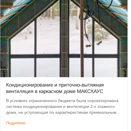
Кондиционирование и приточно-вытяжная
вентиляция в каркасном доме МАКСХАУС
В условиях ограниченного бюджета была спроектирована
система кондиционирования и вентиляции 2-х этажного
дома, не уступающая по характеристикам премиальным
решениям. Дополнительным условием было сохранение
Подробнее
высоты потолков.