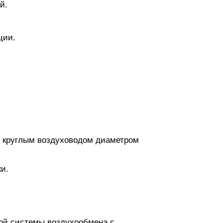
й.
ции.
с круглым воздуховодом диаметром
и.
ой системы воздухообмена с