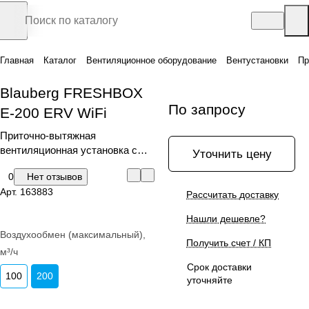
Главная
Каталог
Вентиляционное оборудование
Вентустановки
Пр
Blauberg FRESHBOX
По запросу
E-200 ERV WiFi
Приточно-вытяжная
вентиляционная установка с
Уточнить цену
рекуперацией тепла
0
Нет отзывов
Арт.
163883
Рассчитать доставку
Нашли дешевле?
Воздухообмен (максимальный),
Получить счет / КП
м³/ч
Срок доставки
100
200
уточняйте