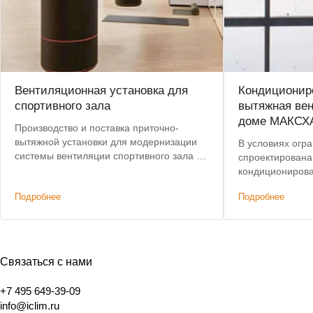
Вентиляционная установка для
Кондициониро
спортивного зала
вытяжная вен
доме МАКСХ
Производство и поставка приточно-
вытяжной установки для модернизации
В условиях огр
системы вентиляции спортивного зала в
спроектирована
центре Москвы. Срок поставки сокращен
кондиционирова
с 8 до 4 недель.
этажного дома,
Подробнее
Подробнее
характеристик
решениям. Доп
было сохранени
Связаться с нами
+7 495 649-39-09
info@iclim.ru