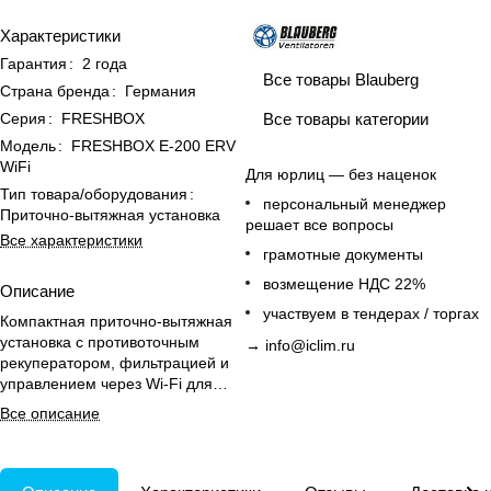
Характеристики
Гарантия
:
2 года
Все товары Blauberg
Страна бренда
:
Германия
Все товары категории
Серия
:
FRESHBOX
Модель
:
FRESHBOX E-200 ERV
WiFi
Для юрлиц — без наценок
Тип товара/оборудования
:
персональный менеджер
Приточно-вытяжная установка
решает все вопросы
Все характеристики
грамотные документы
возмещение НДС 22%
Описание
участвуем в тендерах / торгах
Компактная приточно-вытяжная
установка с противоточным
→
info@iclim.ru
рекуператором, фильтрацией и
управлением через Wi-Fi для
комфортной вентиляции
Все описание
квартиры.