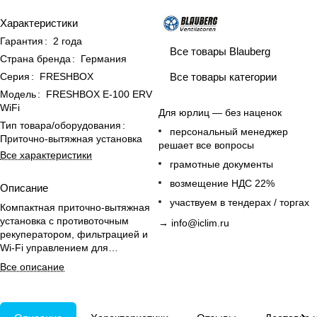
Характеристики
Гарантия
:
2 года
Все товары Blauberg
Страна бренда
:
Германия
Все товары категории
Серия
:
FRESHBOX
Модель
:
FRESHBOX E-100 ERV
WiFi
Для юрлиц — без наценок
Тип товара/оборудования
:
персональный менеджер
Приточно-вытяжная установка
решает все вопросы
Все характеристики
грамотные документы
возмещение НДС 22%
Описание
участвуем в тендерах / торгах
Компактная приточно-вытяжная
установка с противоточным
→
info@iclim.ru
рекуператором, фильтрацией и
Wi-Fi управлением для
эффективной вентиляции
Все описание
квартиры.