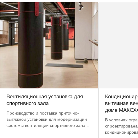
Вентиляционная установка для
Кондициониро
спортивного зала
вытяжная вен
доме МАКСХ
Производство и поставка приточно-
вытяжной установки для модернизации
В условиях огр
системы вентиляции спортивного зала в
спроектирована
центре Москвы. Срок поставки сокращен
кондиционирова
с 8 до 4 недель.