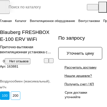
Главная
Каталог
Вентиляционное оборудование
Вентустановки
Пр
Blauberg FRESHBOX
По запросу
E-100 ERV WiFi
Приточно-вытяжная
вентиляционная установка с
Уточнить цену
рекуперацией тепла
0
Нет отзывов
Арт.
163881
Рассчитать доставку
Нашли дешевле?
Воздухообмен (максимальный),
Получить счет / КП
м³/ч
Срок доставки
100
200
уточняйте