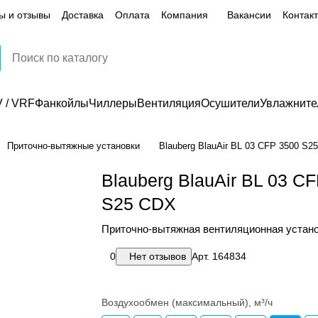
ы и отзывы
Доставка
Оплата
Компания
Вакансии
Контак
 / VRF
Фанкойлы
Чиллеры
Вентиляция
Осушители
Увлажните
Приточно-вытяжные установки
Blauberg BlauAir BL 03 CFP 3500 S2
Blauberg BlauAir BL 03 C
S25 CDX
Приточно-вытяжная вентиляционная устан
0
Нет отзывов
Арт.
164834
Воздухообмен (максимальный), м³/ч