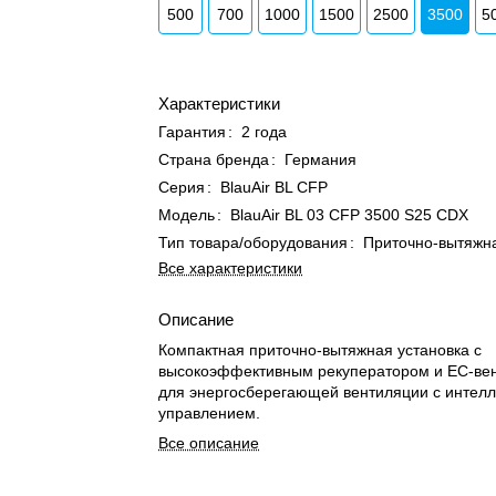
500
700
1000
1500
2500
3500
5
Характеристики
Гарантия
:
2 года
Страна бренда
:
Германия
Серия
:
BlauAir BL CFP
Модель
:
BlauAir BL 03 CFP 3500 S25 CDX
Тип товара/оборудования
:
Приточно-вытяжна
Все характеристики
Описание
Компактная приточно-вытяжная установка с
высокоэффективным рекуператором и EC-ве
для энергосберегающей вентиляции с интел
управлением.
Все описание