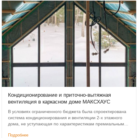
Кондиционирование и приточно-вытяжная
вентиляция в каркасном доме МАКСХАУС
В условиях ограниченного бюджета была спроектирована
система кондиционирования и вентиляции 2-х этажного
дома, не уступающая по характеристикам премиальным
решениям. Дополнительным условием было сохранение
Подробнее
высоты потолков.