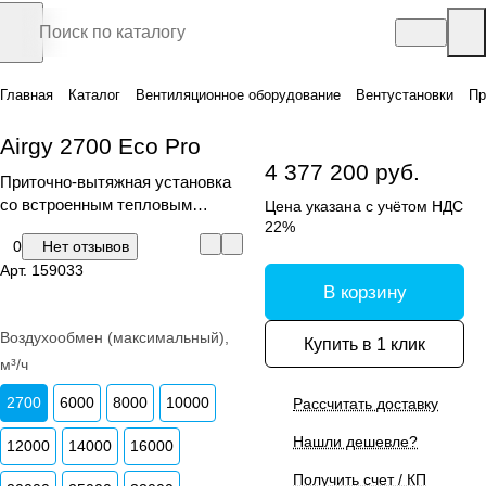
Главная
Каталог
Вентиляционное оборудование
Вентустановки
Пр
Airgy 2700 Eco Pro
4 377 200 руб.
Приточно-вытяжная установка
со встроенным тепловым
Цена указана с учётом НДС
насосом, пластинчатым
22%
0
Нет отзывов
рекуператором и пультом
Арт.
159033
управления
В корзину
Воздухообмен (максимальный),
Купить в 1 клик
м³/ч
2700
6000
8000
10000
Рассчитать доставку
Нашли дешевле?
12000
14000
16000
Получить счет / КП