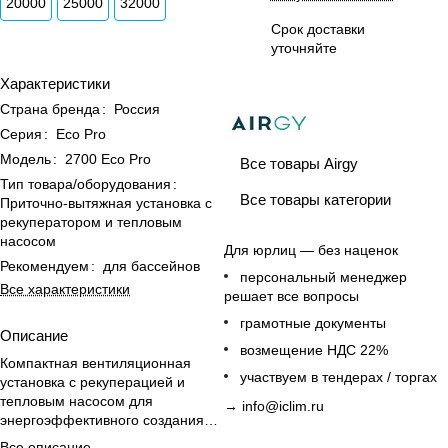
20000
25000
32000
Срок доставки
уточняйте
Характеристики
Страна бренда
:
Россия
Серия
:
Eco Pro
Модель
:
2700 Eco Pro
Все товары Airgy
Тип товара/оборудования
:
Все товары категории
Приточно-вытяжная установка с
рекуператором и тепловым
насосом
Для юрлиц — без наценок
Рекомендуем
:
для бассейнов
персональный менеджер
Все характеристики
решает все вопросы
грамотные документы
Описание
возмещение НДС 22%
Компактная вентиляционная
участвуем в тендерах / торгах
установка с рекуперацией и
тепловым насосом для
→
info@iclim.ru
энергоэффективного создания
микроклимата в бассейнах
Все описание