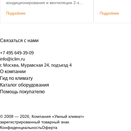
подогрев воздух
кондиционирования и вентиляции 2-х
этажного дома, не уступающая по
Подробнее
Подробнее
характеристикам премиальным
решениям. Дополнительным условием
было сохранение высоты потолков.
Связаться с нами
+7 495 649-39-09
info@iclim.ru
г. Москва, Муравская 24, подъезд 4
О компании
Гид по климату
Каталог оборудования
Помощь покупателю
© 2008 — 2026, Компания «Умный климат»
зарегистрированный товарный знак
Конфиденциальность
Оферта