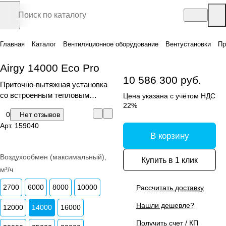
Главная
Каталог
Вентиляционное оборудование
Вентустановки
Пр
Airgy 14000 Eco Pro
10 586 300 руб.
Приточно-вытяжная установка
со встроенным тепловым
Цена указана с учётом НДС
насосом, пластинчатым
22%
0
Нет отзывов
рекуператором и пультом
Арт.
159040
управления
В корзину
Воздухообмен (максимальный),
Купить в 1 клик
м³/ч
2700
6000
8000
10000
Рассчитать доставку
Нашли дешевле?
12000
14000
16000
Получить счет / КП