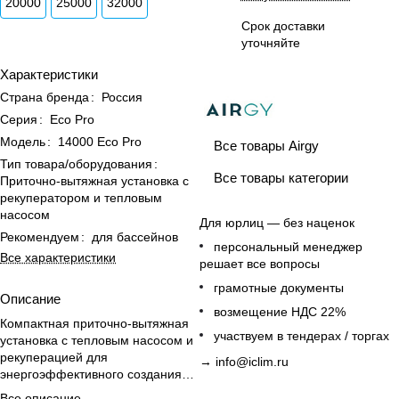
20000
25000
32000
Срок доставки
уточняйте
Характеристики
Страна бренда
:
Россия
Серия
:
Eco Pro
Модель
:
14000 Eco Pro
Все товары Airgy
Тип товара/оборудования
:
Все товары категории
Приточно-вытяжная установка с
рекуператором и тепловым
насосом
Для юрлиц — без наценок
Рекомендуем
:
для бассейнов
персональный менеджер
Все характеристики
решает все вопросы
грамотные документы
Описание
возмещение НДС 22%
Компактная приточно-вытяжная
участвуем в тендерах / торгах
установка с тепловым насосом и
рекуперацией для
→
info@iclim.ru
энергоэффективного создания
микроклимата в бассейнах.
Все описание