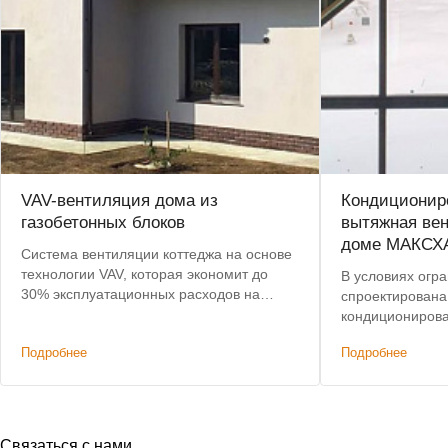
VAV-вентиляция дома из
Кондициониро
газобетонных блоков
вытяжная вен
доме МАКСХ
Система вентиляции коттеджа на основе
технологии VAV, которая экономит до
В условиях огр
30% эксплуатационных расходов на
спроектирована
подогрев воздуха.
кондиционирова
этажного дома,
Подробнее
Подробнее
характеристик
решениям. Доп
было сохранени
Связаться с нами