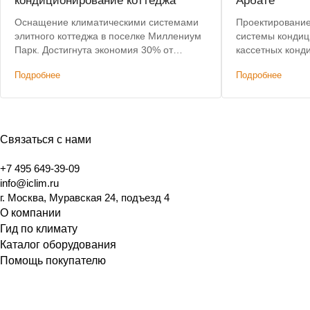
кондиционирование коттеджа
Арбате
Оснащение климатическими системами
Проектирование
элитного коттеджа в поселке Миллениум
системы кондиц
Парк. Достигнута экономия 30% от
кассетных конд
стоимости оборудования за счет
Подробнее
Подробнее
переподбора.
Связаться с нами
+7 495 649-39-09
info@iclim.ru
г. Москва, Муравская 24, подъезд 4
О компании
Гид по климату
Каталог оборудования
Помощь покупателю