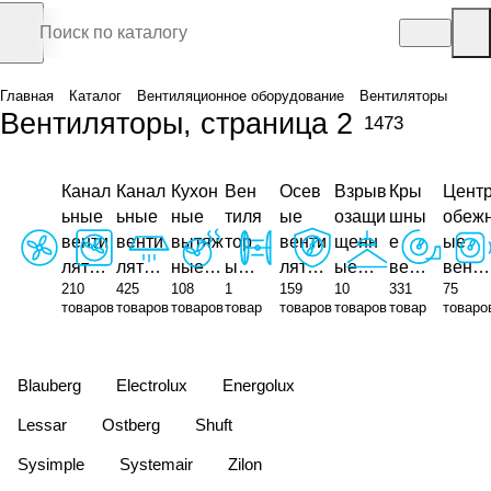
Главная
Каталог
Вентиляционное оборудование
Вентиляторы
Вентиляторы, страница 2
1473
Канал
Канал
Кухон
Вен
Осев
Взрыв
Кры
Цент
ьные
ьные
ные
тиля
ые
озащи
шны
обеж
венти
венти
вытяж
тор
венти
щенн
е
ые
лятор
лятор
ные
ы
лятор
ые
вент
венти
210
425
108
1
159
10
331
75
ы для
ы для
венти
дым
ы
венти
илят
лятор
товаров
товаров
товаров
товар
товаров
товаров
товар
товаро
кругл
прямо
лятор
оуда
лятор
оры
ы
ых
уголь
ы
лен
ы
канал
ных
ия
Blauberg
Electrolux
Energolux
ов
канал
ов
Lessar
Ostberg
Shuft
Sysimple
Systemair
Zilon