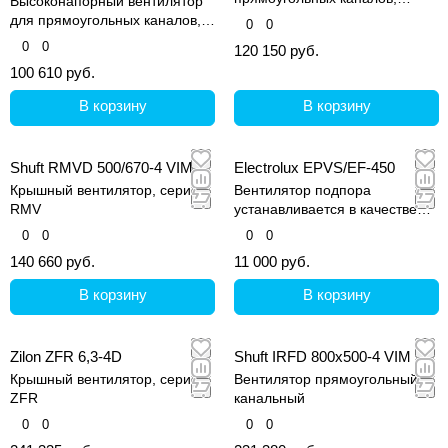
Высоконапорный вентилятор
серия RF-B VIM
для прямоугольных каналов,
0
0
серия Tornado
0
0
120 150 руб.
100 610 руб.
В корзину
В корзину
Shuft RMVD 500/670-4 VIM
Electrolux EPVS/EF-450
Крышный вентилятор, серия
Вентилятор подпора
RMV
устанавливается в качестве
опции для приточно-вытяжной
0
0
0
0
установки Electrolux EPVS-450,
140 660 руб.
11 000 руб.
в случае, когда необходим
дополнительный напор
В корзину
В корзину
воздуха в системе
Zilon ZFR 6,3-4D
Shuft IRFD 800х500-4 VIM
Крышный вентилятор, серия
Вентилятор прямоугольный
ZFR
канальный
0
0
0
0