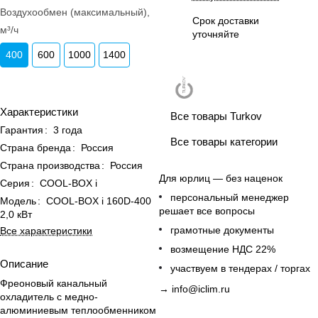
Воздухообмен (максимальный),
Срок доставки
м³/ч
уточняйте
400
600
1000
1400
Характеристики
Все товары Turkov
Гарантия
:
3 года
Все товары категории
Страна бренда
:
Россия
Страна производства
:
Россия
Для юрлиц — без наценок
Серия
:
COOL-BOX i
персональный менеджер
Модель
:
COOL-BOX i 160D-400
решает все вопросы
2,0 кВт
грамотные документы
Все характеристики
возмещение НДС 22%
Описание
участвуем в тендерах / торгах
Фреоновый канальный
→
info@iclim.ru
охладитель с медно-
алюминиевым теплообменником