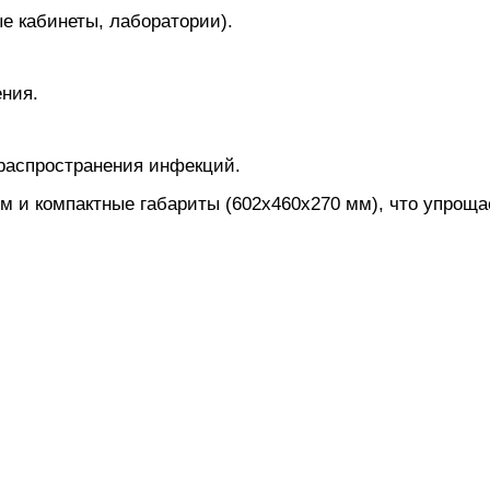
е кабинеты, лаборатории).
ния.
распространения инфекций.
м и компактные габариты (602x460x270 мм), что упрощ