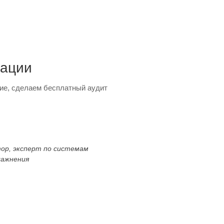
тации
ие, сделаем бесплатный аудит
тор, эксперт по системам
лажнения