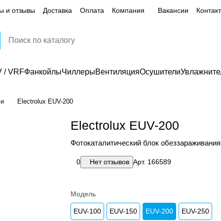
ы и отзывы
Доставка
Оплата
Компания
Вакансии
Контак
 / VRF
Фанкойлы
Чиллеры
Вентиляция
Осушители
Увлажните
ли
Electrolux EUV-200
Electrolux EUV-200
Фотокаталитический блок обеззараживания
0
Нет отзывов
Арт.
166589
Модель
EUV-100
EUV-150
EUV-200
EUV-250