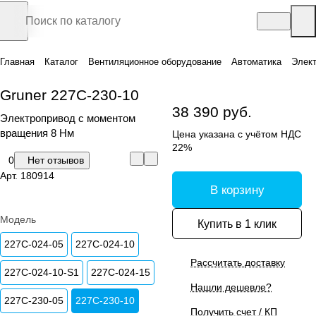
Главная
Каталог
Вентиляционное оборудование
Автоматика
Элек
Gruner 227C-230-10
38 390 руб.
Электропривод с моментом
вращения 8 Нм
Цена указана с учётом НДС
22%
0
Нет отзывов
Арт.
180914
В корзину
Модель
Купить в 1 клик
227C-024-05
227C-024-10
Рассчитать доставку
227C-024-10-S1
227C-024-15
Нашли дешевле?
227C-230-05
227C-230-10
Получить счет / КП