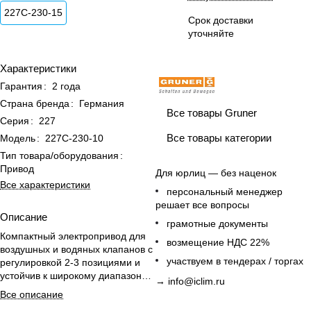
227C-230-15
Срок доставки
уточняйте
Характеристики
Гарантия
:
2 года
Страна бренда
:
Германия
Все товары Gruner
Серия
:
227
Все товары категории
Модель
:
227C-230-10
Тип товара/оборудования
:
Привод
Для юрлиц — без наценок
Все характеристики
персональный менеджер
решает все вопросы
Описание
грамотные документы
Компактный электропривод для
возмещение НДС 22%
воздушных и водяных клапанов с
участвуем в тендерах / торгах
регулировкой 2-3 позициями и
устойчив к широкому диапазону
→
info@iclim.ru
температур.
Все описание