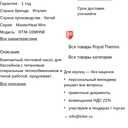
Гарантия
:
1 год
Срок доставки
Страна бренда
:
Италия
уточняйте
Страна производства
:
Китай
Серия
:
MasterHeat Mini
Модель
:
RTM-10MHN8
Все характеристики
Все товары Royal Thermo
Описание
Все товары категории
Компактный тепловой насос для
бассейнов с титановым
спиральным теплообменником и
Для юрлиц — без наценок
тихой работой, продлевает
персональный менеджер
купальный сезон весной и
Все описание
решает все вопросы
осенью.
грамотные документы
возмещение НДС 22%
участвуем в тендерах / торгах
→
info@iclim.ru