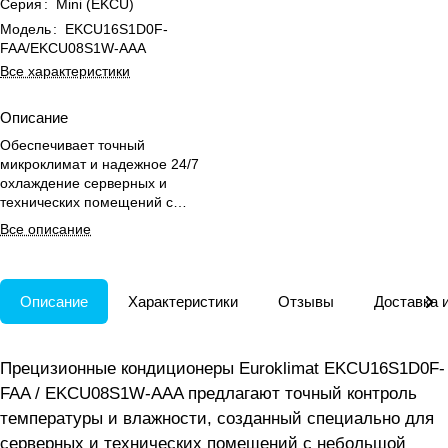
Серия
:
Mini (EKCU)
Модель
:
EKCU16S1D0F-
FAA/EKCU08S1W-AAA
Все характеристики
Описание
Обеспечивает точный
микроклимат и надежное 24/7
охлаждение серверных и
технических помещений с
возможностью гибкой настройки
Все описание
параметров.
Описание
Характеристики
Отзывы
Доставка 
Прецизионные кондиционеры Euroklimat EKCU16S1D0F-
FAA / EKCU08S1W-AAA предлагают точный контроль
температуры и влажности, созданный специально для
серверных и технических помещений с небольшой