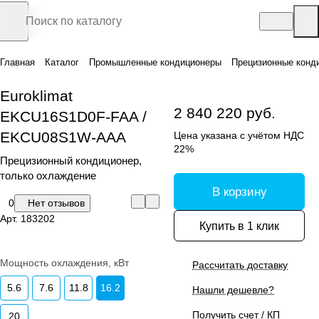
Главная
Каталог
Промышленные кондиционеры
Прецизионные конд
Euroklimat
2 840 220 руб.
EKCU16S1D0F-FAA /
EKCU08S1W-AAA
Цена указана с учётом НДС
22%
Прецизионный кондиционер,
только охлаждение
В корзину
0
Нет отзывов
Арт.
183202
Купить в 1 клик
Мощность охлаждения, кВт
Рассчитать доставку
5.6
7.6
11.8
16.2
Нашли дешевле?
Получить счет / КП
20