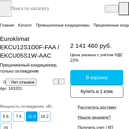
Главная
Каталог
Промышленные кондиционеры
Прецизионные конд
Euroklimat
2 141 460 руб.
EKCU12S1D0F-FAA /
EKCU05S1W-AAC
Цена указана с учётом НДС
22%
Прецизионный кондиционер,
только охлаждение
В корзину
0
Нет отзывов
Арт.
183201
Купить в 1 клик
Мощность охлаждения, кВт
Рассчитать доставку
5.6
7.6
11.8
16.2
Нашли дешевле?
Получить счет / КП
20