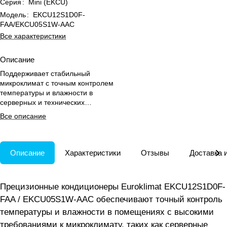
Серия
:
Mini (EKCU)
Модель
:
EKCU12S1D0F-
FAA/EKCU05S1W-AAC
Все характеристики
Описание
Поддерживает стабильный
микроклимат с точным контролем
температуры и влажности в
серверных и технических
помещениях круглосуточно.
Все описание
Описание
Характеристики
Отзывы
Доставка 
Прецизионные кондиционеры Euroklimat EKCU12S1D0F-
FAA / EKCU05S1W-AAC обеспечивают точный контроль
температуры и влажности в помещениях с высокими
требованиями к микроклимату, таких как серверные