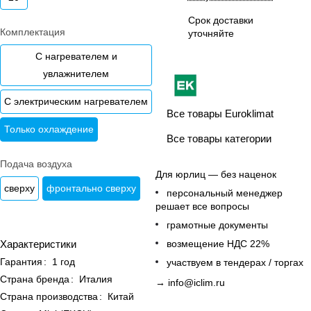
Срок доставки
Комплектация
уточняйте
С нагревателем и
увлажнителем
С электрическим нагревателем
Все товары Euroklimat
Только охлаждение
Все товары категории
Подача воздуха
Для юрлиц — без наценок
сверху
фронтально сверху
персональный менеджер
решает все вопросы
грамотные документы
возмещение НДС 22%
Характеристики
Гарантия
:
1 год
участвуем в тендерах / торгах
Страна бренда
:
Италия
→
info@iclim.ru
Страна производства
:
Китай