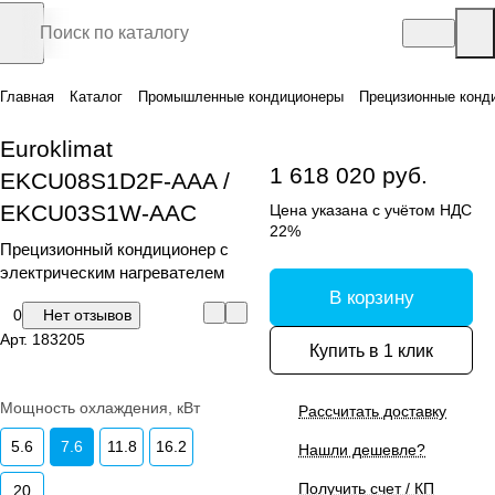
Главная
Каталог
Промышленные кондиционеры
Прецизионные конд
Euroklimat
1 618 020 руб.
EKCU08S1D2F-AAA /
EKCU03S1W-AAC
Цена указана с учётом НДС
22%
Прецизионный кондиционер с
электрическим нагревателем
В корзину
0
Нет отзывов
Арт.
183205
Купить в 1 клик
Мощность охлаждения, кВт
Рассчитать доставку
5.6
7.6
11.8
16.2
Нашли дешевле?
Получить счет / КП
20