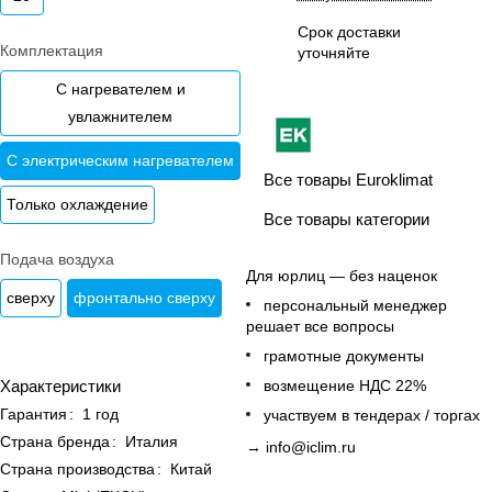
Срок доставки
Комплектация
уточняйте
С нагревателем и
увлажнителем
С электрическим нагревателем
Все товары Euroklimat
Только охлаждение
Все товары категории
Подача воздуха
Для юрлиц — без наценок
сверху
фронтально сверху
персональный менеджер
решает все вопросы
грамотные документы
возмещение НДС 22%
Характеристики
Гарантия
:
1 год
участвуем в тендерах / торгах
Страна бренда
:
Италия
→
info@iclim.ru
Страна производства
:
Китай