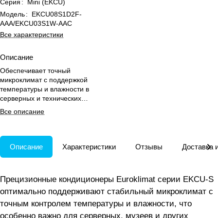
Серия
:
Mini (EKCU)
Модель
:
EKCU08S1D2F-
AAA/EKCU03S1W-AAC
Все характеристики
Описание
Обеспечивает точный
микроклимат с поддержкой
температуры и влажности в
серверных и технических
помещениях 24/7 без простоев.
Все описание
Описание
Характеристики
Отзывы
Доставка 
Прецизионные кондиционеры Euroklimat серии EKCU-S
оптимально поддерживают стабильный микроклимат с
точным контролем температуры и влажности, что
особенно важно для серверных, музеев и других