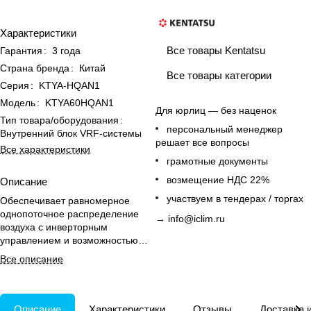
Характеристики
Все товары Kentatsu
Гарантия
:
3 года
Страна бренда
:
Китай
Все товары категории
Серия
:
KTYA-HQAN1
Модель
:
KTYA60HQAN1
Для юрлиц — без наценок
Тип товара/оборудования
:
персональный менеджер
Внутренний блок VRF-системы
решает все вопросы
Все характеристики
грамотные документы
возмещение НДС 22%
Описание
участвуем в тендерах / торгах
Обеспечивает равномерное
однопоточное распределение
→
info@iclim.ru
воздуха с инверторным
управлением и возможностью
обогрева для помещений до 60
Все описание
м².
Описание
Характеристики
Отзывы
Доставка 