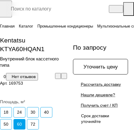
Главная
Каталог
Промышленные кондиционеры
Мультизональные с
Kentatsu
По запросу
KTYA60HQAN1
Внутренний блок кассетного
типа
Уточнить цену
0
Нет отзывов
Арт.
169753
Рассчитать доставку
Нашли дешевле?
Площадь, м²
Получить счет / КП
18
24
30
40
Срок доставки
уточняйте
50
60
72