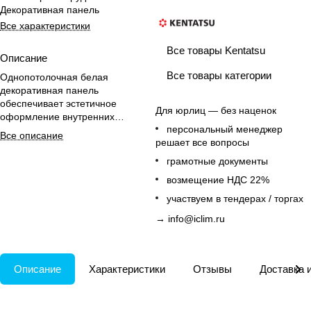
Декоративная панель
Все характеристики
Все товары Kentatsu
Описание
Все товары категории
Однопотолочная белая
декоративная панель
обеспечивает эстетичное
Для юрлиц — без наценок
оформление внутренних
персональный менеджер
кассетных блоков в домашних
Все описание
решает все вопросы
интерьерах.
грамотные документы
возмещение НДС 22%
участвуем в тендерах / торгах
→
info@iclim.ru
Описание
Характеристики
Отзывы
Доставка 