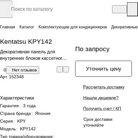
Главная
Каталог
Комплектующие для кондиционеров
Декоративные
Kentatsu KPY142
По запросу
Декоративная панель для
внутренних блоков кассетного
типа
Уточнить цену
0
Нет отзывов
Арт.
152348
Рассчитать доставку
Характеристики
Нашли дешевле?
Гарантия
:
3 года
Получить счет / КП
Страна бренда
:
Япония
Срок доставки
Серия
:
KPY
уточняйте
Модель
:
KPY142
Тип товара/оборудования
: