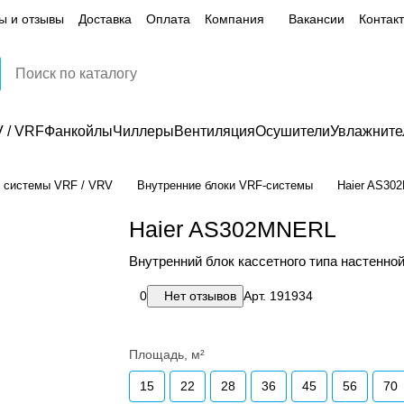
ы и отзывы
Доставка
Оплата
Компания
Вакансии
Контак
 / VRF
Фанкойлы
Чиллеры
Вентиляция
Осушители
Увлажните
 системы VRF / VRV
Внутренние блоки VRF-системы
Haier AS30
Haier AS302MNERL
Внутренний блок кассетного типа настенно
0
Нет отзывов
Арт.
191934
Площадь, м²
15
22
28
36
45
56
70