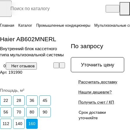
Главная
Каталог
Промышленные кондиционеры
Мультизональные с
Haier AB602MNERL
По запросу
Внутренний блок кассетного
типа мультизональной системы
Уточнить цену
0
Нет отзывов
Арт.
191990
Рассчитать доставку
Площадь, м²
Нашли дешевле?
22
28
36
45
Получить счет / КП
56
70
80
90
Срок доставки
уточняйте
112
140
160