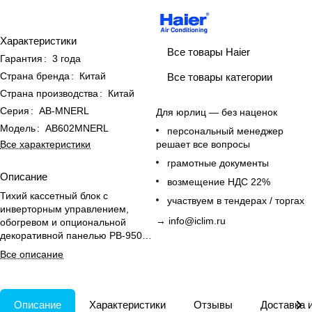
Характеристики
Все товары Haier
Гарантия
:
3 года
Страна бренда
:
Китай
Все товары категории
Страна производства
:
Китай
Серия
:
AB-MNERL
Для юрлиц — без наценок
Модель
:
AB602MNERL
персональный менеджер
Все характеристики
решает все вопросы
грамотные документы
Описание
возмещение НДС 22%
Тихий кассетный блок с
участвуем в тендерах / торгах
инверторным управлением,
→
info@iclim.ru
обогревом и опциональной
декоративной панелью PB-950QB
для аккуратного потолочного
Все описание
монтажа.
Описание
Характеристики
Отзывы
Доставка 