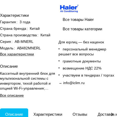
Характеристики
Все товары Haier
Гарантия
:
3 года
Страна бренда
:
Китай
Все товары категории
Страна производства
:
Китай
Серия
:
AB-MNERL
Для юрлиц — без наценок
Модель
:
AB482MNERL
персональный менеджер
Все характеристики
решает все вопросы
грамотные документы
Описание
возмещение НДС 22%
Кассетный внутренний блок для
участвуем в тендерах / торгах
мультизональной системы с
→
info@iclim.ru
инвертором, тихой работой и
опцией Wi-Fi-управления;
декоративная панель PB-950QB -
Все описание
опция.
Описание
Характеристики
Отзывы
Доставка 