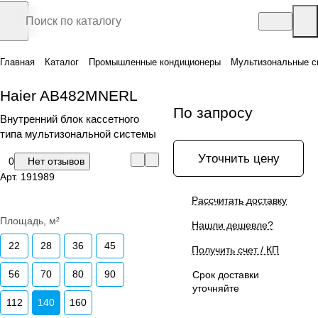
Главная
Каталог
Промышленные кондиционеры
Мультизональные с
Haier AB482MNERL
По запросу
Внутренний блок кассетного
типа мультизональной системы
Уточнить цену
0
Нет отзывов
Арт.
191989
Рассчитать доставку
Площадь, м²
Нашли дешевле?
22
28
36
45
Получить счет / КП
56
70
80
90
Срок доставки
уточняйте
112
140
160