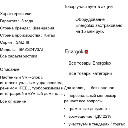
Товар участвует в акции
Характеристики
Оборудование
Гарантия
:
3 года
Energolux застраховано
Страна бренда
:
Швейцария
на 15 млн руб.
Страна производства
:
Китай
Серия
:
SMZ III
Модель
:
SMZS24V3AI
Все характеристики
Все товары Energolux
Описание
Все товары категории
Настенный VRF-блок с
интеллектуальным управлением,
Для юрлиц — без наценок
режимом IFEEL, турборежимом и
интеграцией в «Умный дом» для
персональный менеджер
комфортного климата дома.
решает все вопросы
Все описание
грамотные документы
возмещение НДС 22%
участвуем в тендерах / торгах