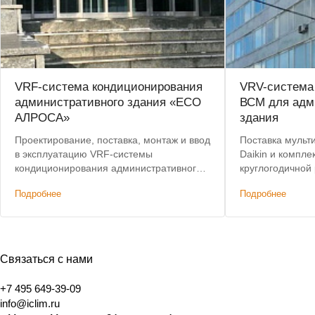
VRF-система кондиционирования
VRV-система 
административного здания «ЕСО
ВСМ для адм
АЛРОСА»
здания
Проектирование, поставка, монтаж и ввод
Поставка мульт
в эксплуатацию VRF-системы
Daikin и компл
кондиционирования административного
круглогодичной
здания. Лучшая цена по итогам конкурса.
кондиционирова
Подробнее
Подробнее
Связаться с нами
+7 495 649-39-09
info@iclim.ru