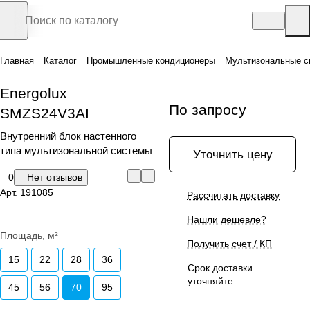
Главная
Каталог
Промышленные кондиционеры
Мультизональные с
Energolux
По запросу
SMZS24V3AI
Внутренний блок настенного
типа мультизональной системы
Уточнить цену
0
Нет отзывов
Арт.
191085
Рассчитать доставку
Нашли дешевле?
Площадь, м²
Получить счет / КП
15
22
28
36
Срок доставки
уточняйте
45
56
70
95