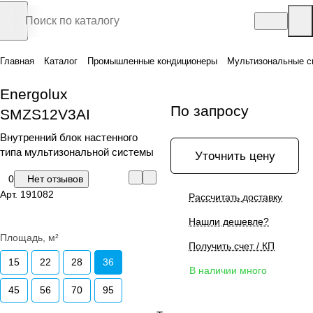
Главная
Каталог
Промышленные кондиционеры
Мультизональные с
Energolux
По запросу
SMZS12V3AI
Внутренний блок настенного
типа мультизональной системы
Уточнить цену
0
Нет отзывов
Арт.
191082
Рассчитать доставку
Нашли дешевле?
Площадь, м²
Получить счет / КП
15
22
28
36
В наличии много
45
56
70
95