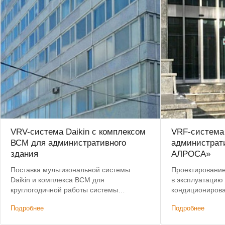
VRV-система Daikin с комплексом
VRF-система
ВСМ для административного
администрат
здания
АЛРОСА»
Поставка мультизональной системы
Проектирование,
Daikin и комплекса ВСМ для
в эксплуатацию
круглогодичной работы системы
кондиционирова
кондиционирования.
здания. Лучшая 
Подробнее
Подробнее