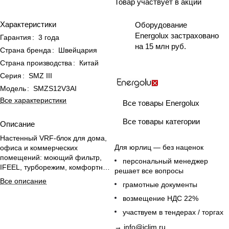
Товар участвует в акции
Характеристики
Оборудование
Energolux застраховано
Гарантия
:
3 года
на 15 млн руб.
Страна бренда
:
Швейцария
Страна производства
:
Китай
Серия
:
SMZ III
Модель
:
SMZS12V3AI
Все характеристики
Все товары Energolux
Все товары категории
Описание
Настенный VRF-блок для дома,
Для юрлиц — без наценок
офиса и коммерческих
помещений: моющий фильтр,
персональный менеджер
IFEEL, турборежим, комфортный
решает все вопросы
сон и интеграция в «Умный дом».
Все описание
грамотные документы
возмещение НДС 22%
участвуем в тендерах / торгах
→
info@iclim.ru