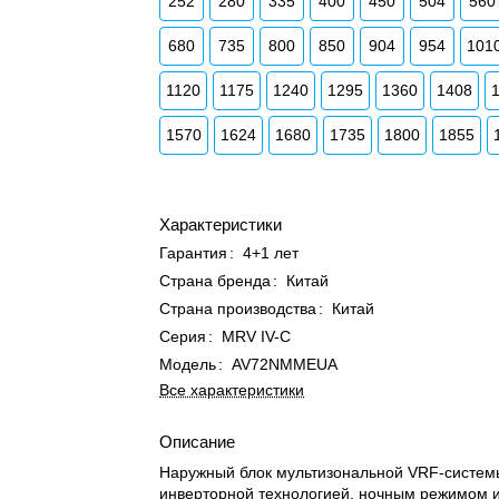
252
280
335
400
450
504
560
680
735
800
850
904
954
101
1120
1175
1240
1295
1360
1408
1570
1624
1680
1735
1800
1855
Характеристики
Гарантия
:
4+1 лет
Страна бренда
:
Китай
Страна производства
:
Китай
Серия
:
MRV IV-C
Модель
:
AV72NMMEUA
Все характеристики
Описание
Наружный блок мультизональной VRF-систем
инверторной технологией, ночным режимом 