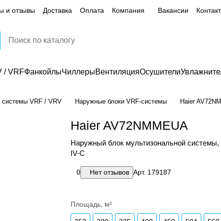
ы и отзывы
Доставка
Оплата
Компания
Вакансии
Контак
 / VRF
Фанкойлы
Чиллеры
Вентиляция
Осушители
Увлажните
 системы VRF / VRV
Наружные блоки VRF-системы
Haier AV72
Haier AV72NMMEUA
Наружный блок мультизональной системы,
IV-C
0
Нет отзывов
Арт.
179187
Площадь, м²