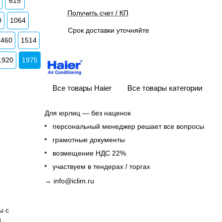
615
Получить счет / КП
0
1064
Срок доставки уточняйте
1460
1514
1920
1975
Все товары Haier
Все товары категории
Для юрлиц — без наценок
персональный менеджер решает все вопросы
грамотные документы
возмещение НДС 22%
участвуем в тендерах / торгах
→
info@iclim.ru
ы с
и