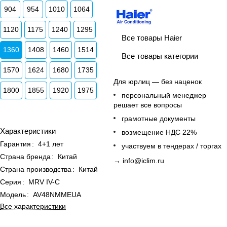
904
954
1010
1064
1120
1175
1240
1295
Все товары Haier
1360
1408
1460
1514
Все товары категории
1570
1624
1680
1735
Для юрлиц — без наценок
1800
1855
1920
1975
персональный менеджер
решает все вопросы
грамотные документы
Характеристики
возмещение НДС 22%
Гарантия
:
4+1 лет
участвуем в тендерах / торгах
Страна бренда
:
Китай
→
info@iclim.ru
Страна производства
:
Китай
Серия
:
MRV IV-C
Модель
:
AV48NMMEUA
Все характеристики