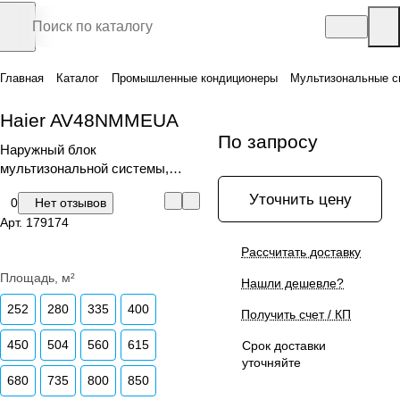
Главная
Каталог
Промышленные кондиционеры
Мультизональные с
Haier AV48NMMEUA
По запросу
Наружный блок
мультизональной системы,
серия MRV IV-C
Уточнить цену
0
Нет отзывов
Арт.
179174
Рассчитать доставку
Площадь, м²
Нашли дешевле?
252
280
335
400
Получить счет / КП
450
504
560
615
Срок доставки
уточняйте
680
735
800
850