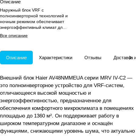
Описание
Наружный блок VRF с
полноинверторной технологией и
ночным режимом обеспечивает
энергоэффективный климат для
крупных помещений круглый год.
Все описание
Описание
Характеристики
Отзывы
Доставка 
Внешний блок Haier AV48NMMEUA серии MRV IV-C2 —
это полноинверторное устройство для VRF-систем,
отличающееся высокой мощностью и
энергоэффективностью, предназначенное для
обеспечения комфортного микроклимата в помещениях
площадью до 1360 м². Он поддерживает работу в
широком температурном диапазоне и оснащён
функциями, снижающими уровень шума, что актуально