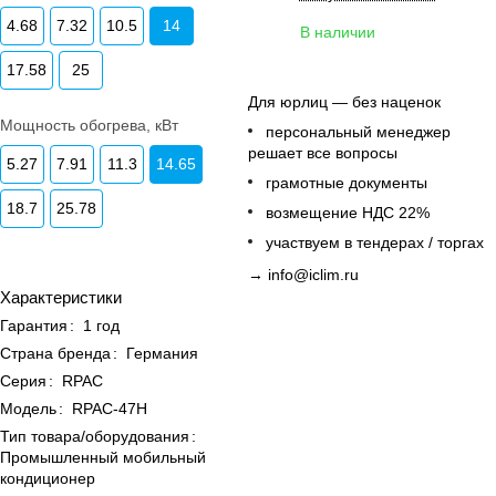
4.68
7.32
10.5
14
В наличии
17.58
25
Для юрлиц — без наценок
Мощность обогрева, кВт
персональный менеджер
решает все вопросы
5.27
7.91
11.3
14.65
грамотные документы
18.7
25.78
возмещение НДС 22%
участвуем в тендерах / торгах
→
info@iclim.ru
Характеристики
Гарантия
:
1 год
Страна бренда
:
Германия
Серия
:
RPAC
Модель
:
RPAC-47H
Тип товара/оборудования
:
Промышленный мобильный
кондиционер