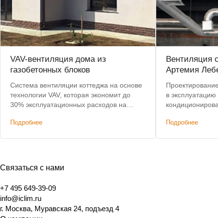
VAV-вентиляция дома из
Вентиляция 
газобетонных блоков
Артемия Леб
Система вентиляции коттеджа на основе
Проектирование,
технологии VAV, которая экономит до
в эксплуатацию
30% эксплуатационных расходов на
кондиционирова
подогрев воздуха.
центрального к
Подробнее
Подробнее
ККБ
Связаться с нами
+7 495 649-39-09
info@iclim.ru
г. Москва, Муравская 24, подъезд 4