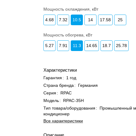
Мощность охлаждения, кВт
4.68
7.32
10.5
14
17.58
25
Мощность обогрева, кВт
5.27
7.91
11.3
14.65
18.7
25.78
Характеристики
Гарантия
:
1 год
Страна бренда
:
Германия
Серия
:
RPAC
Модель
:
RPAC-35H
Тип товара/оборудования
:
Промышленный м
кондиционер
Все характеристики
Описание