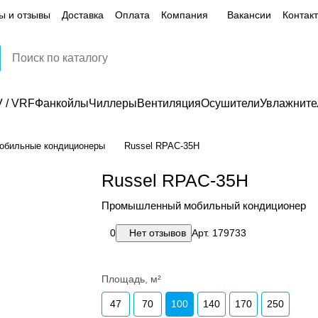
ы и отзывы
Доставка
Оплата
Компания
Вакансии
Контак
 / VRF
Фанкойлы
Чиллеры
Вентиляция
Осушители
Увлажните
обильные кондиционеры
Russel RPAC-35H
Russel RPAC-35H
Промышленный мобильный кондиционер
0
Нет отзывов
Арт.
179733
Площадь, м²
47
70
100
140
170
250