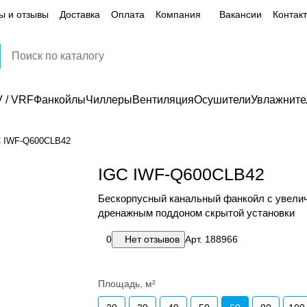
ы и отзывы
Доставка
Оплата
Компания
Вакансии
Контак
 / VRF
Фанкойлы
Чиллеры
Вентиляция
Осушители
Увлажните
C IWF-Q600CLB42
IGC IWF-Q600CLB42
Бескорпусный канальный фанкойл с увел
дренажным поддоном скрытой установки
0
Нет отзывов
Арт.
188966
Площадь, м²