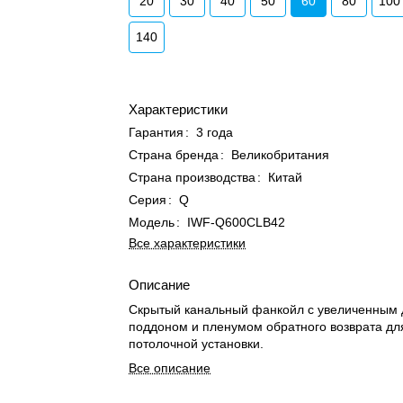
20
30
40
50
60
80
100
140
Характеристики
Гарантия
:
3 года
Страна бренда
:
Великобритания
Страна производства
:
Китай
Серия
:
Q
Модель
:
IWF-Q600CLB42
Все характеристики
Описание
Скрытый канальный фанкойл с увеличенным
поддоном и пленумом обратного возврата дл
потолочной установки.
Все описание