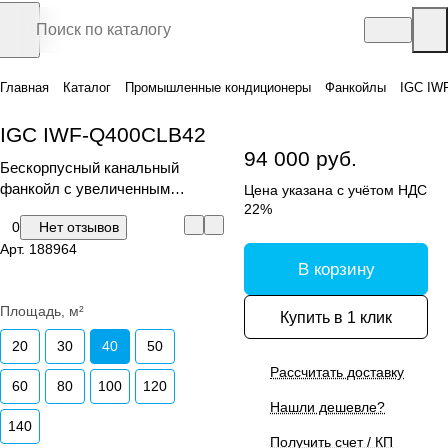
Главная
Каталог
Промышленные кондиционеры
Фанкойлы
IGC IW
IGC IWF-Q400CLB42
94 000 руб.
Бескорпусный канальный
фанкойл с увеличенным
Цена указана с учётом НДС
дренажным поддоном скрытой
22%
0
Нет отзывов
установки
Арт.
188964
В корзину
Площадь, м²
Купить в 1 клик
20
30
40
50
Рассчитать доставку
60
80
100
120
Нашли дешевле?
140
Получить счет / КП