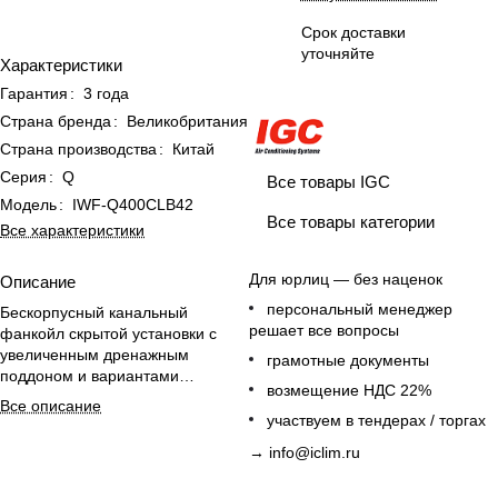
Срок доставки
уточняйте
Характеристики
Гарантия
:
3 года
Страна бренда
:
Великобритания
Страна производства
:
Китай
Серия
:
Q
Все товары IGC
Модель
:
IWF-Q400CLB42
Все товары категории
Все характеристики
Для юрлиц — без наценок
Описание
персональный менеджер
Бескорпусный канальный
решает все вопросы
фанкойл скрытой установки с
увеличенным дренажным
грамотные документы
поддоном и вариантами
возмещение НДС 22%
возвратного пленума для гибкого
Все описание
монтажа.
участвуем в тендерах / торгах
→
info@iclim.ru