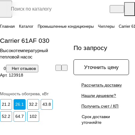
Главная
Каталог
Промышленные кондиционеры
Чиллеры
Carrier 
Carrier 61AF 030
По запросу
Высокотемпературный
тепловой насос
Уточнить цену
0
Нет отзывов
Арт.
123918
Рассчитать доставку
Мощность обогрева, кВт
Нашли дешевле?
21.2
26.1
32.2
43.8
Получить счет / КП
52.2
64.7
102
Срок доставки
уточняйте