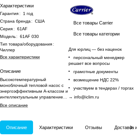
Характеристики
Гарантия
:
1 год
Страна бренда
:
США
Все товары Carrier
Серия
:
61AF
Все товары категории
Модель
:
61AF 030
Тип товара/оборудования
:
Для юрлиц — без наценок
Чиллер
Все характеристики
персональный менеджер
решает все вопросы
Описание
грамотные документы
Высокотемпературный
возмещение НДС 22%
моноблочный тепловой насос с
участвуем в тендерах / торгах
энергоэффективным А-классом и
интеллектуальным управлением
→
info@iclim.ru
для отопления и ГВС офисов,
Все описание
квартир и гостиниц.
Описание
Характеристики
Отзывы
Доставка 