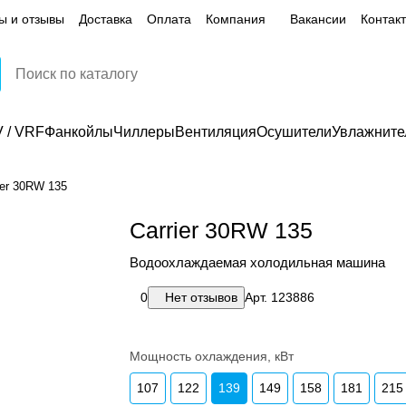
ы и отзывы
Доставка
Оплата
Компания
Вакансии
Контак
 / VRF
Фанкойлы
Чиллеры
Вентиляция
Осушители
Увлажните
ier 30RW 135
Carrier 30RW 135
Водоохлаждаемая холодильная машина
0
Нет отзывов
Арт.
123886
Мощность охлаждения, кВт
107
122
139
149
158
181
215