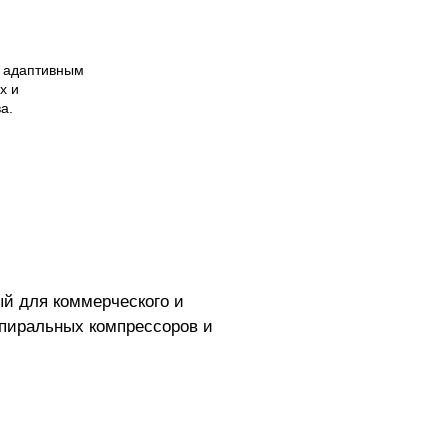
и адаптивным
х и
а.
ый для коммерческого и
пиральных компрессоров и