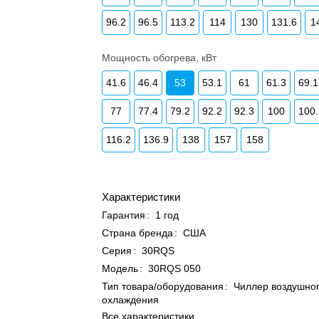
96.2
96.5
113.2
114
130
131.6
1
Мощность обогрева, кВт
41.6
46.4
53
53.1
61
61.3
69.1
77
77.4
79.2
92.2
92.3
100
100
116.2
136.9
138
157
158
Характеристики
Гарантия
:
1 год
Страна бренда
:
США
Серия
:
30RQS
Модель
:
30RQS 050
Тип товара/оборудования
:
Чиллер воздушно
охлаждения
Все характеристики