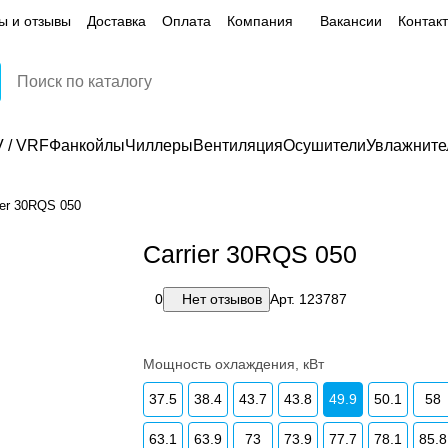
ы и отзывы
Доставка
Оплата
Компания
Вакансии
Контак
 / VRF
Фанкойлы
Чиллеры
Вентиляция
Осушители
Увлажните
ier 30RQS 050
Carrier 30RQS 050
0
Нет отзывов
Арт.
123787
Мощность охлаждения, кВт
37.5
38.4
43.7
43.8
49.9
50.1
58
63.1
63.9
73
73.9
77.7
78.1
85.8