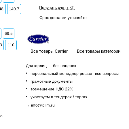
Получить счет / КП
48
149.7
Срок доставки уточняйте
69.5
.3
116
Все товары Carrier
Все товары категории
Для юрлиц — без наценок
персональный менеджер решает все вопросы
грамотные документы
возмещение НДС 22%
участвуем в тендерах / торгах
→
info@iclim.ru
го