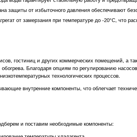
ода воды гарантирует стабильную работу и предотвращ
на защиты от избыточного давления обеспечивают безо
грегат от замерзания при температуре до -20°С, что ра
исов, гостиниц и других коммерческих помещений, а та
обогрева. Благодаря опциям по регулированию насосов
и низкотемпературных технологических процессов.
рывающие внутренние компоненты, что облегчает технич
одберем и поставим необходимые компоненты:
ирование температуры хладагента.