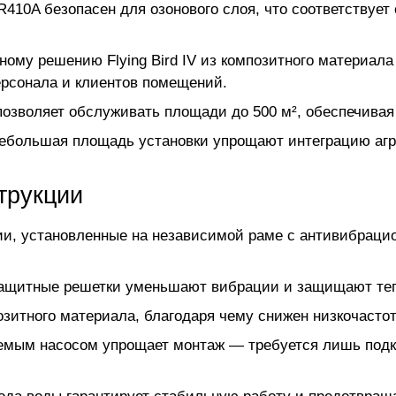
R410A безопасен для озонового слоя, что соответствуе
ому решению Flying Bird IV из композитного материал
ерсонала и клиентов помещений.
озволяет обслуживать площади до 500 м², обеспечивая
небольшая площадь установки упрощают интеграцию агре
трукции
и, установленные на независимой раме с антивибраци
защитные решетки уменьшают вибрации и защищают теп
озитного материала, благодаря чему снижен низкочаст
емым насосом упрощает монтаж — требуется лишь подк