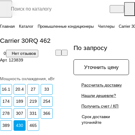
Главная
Каталог
Промышленные кондиционеры
Чиллеры
Carrier 
Carrier 30RQ 462
По запросу
0
Нет отзывов
Арт.
123839
Уточнить цену
Мощность охлаждения, кВт
Рассчитать доставку
16.1
20.4
27
33
Нашли дешевле?
174
189
219
254
Получить счет / КП
278
307
331
366
Срок доставки
уточняйте
389
430
465