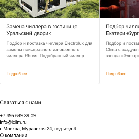
Замена чиллера в гостинице
Подбор чилле
Уральский дворик
Екатеринбург
Подбор и поставка чиллера Electrolux для
Подбор и постав
замены неисправного изношенного
Clima с воздуш
чиллера Rhoss. Подобранный чиллер
завода «Электр
позволил сохранить действующую
критерии: невы
систему коммуникаций и фанкойлов без
складе, коротки
Подробнее
Подробнее
изменений.
Связаться с нами
+7 495 649-39-09
info@iclim.ru
г. Москва, Муравская 24, подъезд 4
О компании