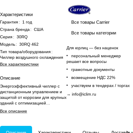
Характеристики
Все товары Carrier
Гарантия
:
1 год
Страна бренда
:
США
Все товары категории
Серия
:
30RQ
Модель
:
30RQ 462
Для юрлиц — без наценок
Тип товара/оборудования
:
персональный менеджер
Чиллер воздушного охлаждения
решает все вопросы
Все характеристики
грамотные документы
возмещение НДС 22%
Описание
участвуем в тендерах / торгах
Энергоэффективный чиллер с
дистанционным управлением и
→
info@iclim.ru
защитой от коррозии для крупных
зданий с оптимизацией
энергопотребления.
Все описание
Описание
Характеристики
Отзывы
Доставка 